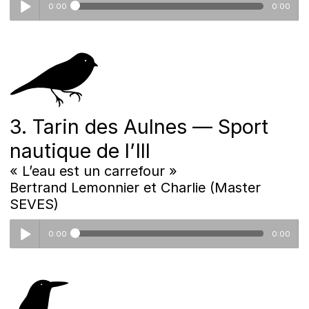
0:00
0:00
2_pas.mp3
3. Tarin des Aulnes — Sport
nautique de l’Ill
« L’eau est un carrefour »
Bertrand Lemonnier et Charlie (Master
SEVES)
0:00
0:00
3_cni.mp3