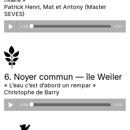
Patrick Henri, Mat et Antony (Master
SEVES)
0:00
0:00
5-_herrenwasser.mp3
6. Noyer commun — île Weiler
« L’eau c’est d’abord un rempar »
Christophe de Barry
0:00
0:00
6_ile_weiler.mp3